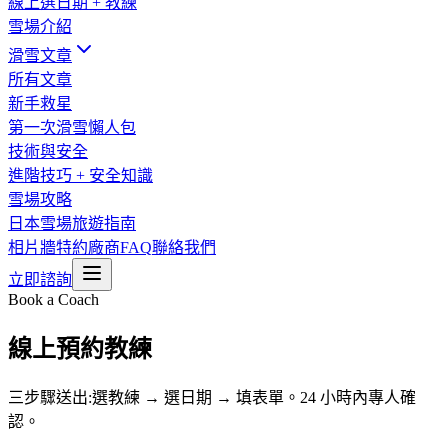
線上選日期 + 教練
雪場介紹
滑雪文章
所有文章
新手救星
第一次滑雪懶人包
技術與安全
進階技巧 + 安全知識
雪場攻略
日本雪場旅遊指南
相片牆
特約廠商
FAQ
聯絡我們
立即諮詢
Book a Coach
線上預約教練
三步驟送出:選教練 → 選日期 → 填表單。24 小時內專人確
認。