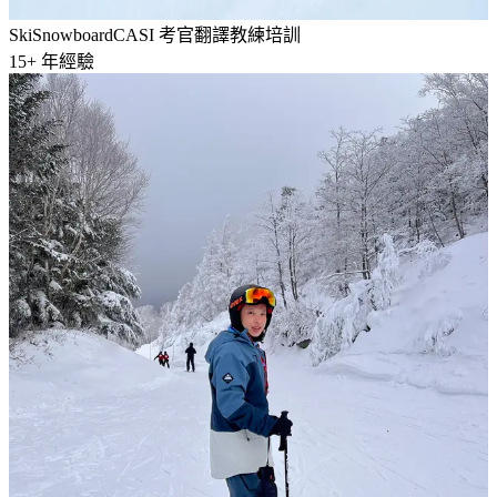
Ski
Snowboard
CASI 考官翻譯
教練培訓
15
+ 年經驗
楊瑋倫
滑雪教練