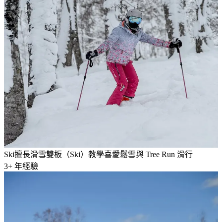
Ski
擅長滑雪雙板（Ski）教學
喜愛鬆雪與 Tree Run 滑行
3
+ 年經驗
許書豪
滑雪教練