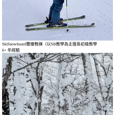
Ski
Snowboard
雙棲教練（以SB教學為主
擅長初級教學
6
+ 年經驗
邱姿仁
滑雪教練